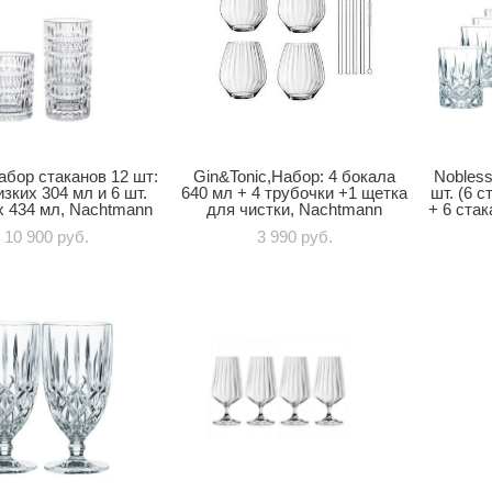
абор стаканов 12 шт:
Gin&Tonic,Набор: 4 бокала
Nobless
изких 304 мл и 6 шт.
640 мл + 4 трубочки +1 щетка
шт. (6 
 434 мл, Nachtmann
для чистки, Nachtmann
+ 6 стак
10 900 pуб.
3 990 pуб.