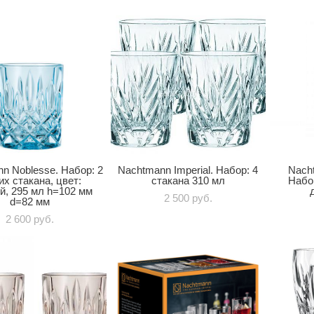
n Noblesse. Набор: 2
Nachtmann Imperial. Набор: 4
Nach
их стакана, цвет:
стакана 310 мл
Набо
й, 295 мл h=102 мм
2 500 pуб.
d=82 мм
2 600 pуб.