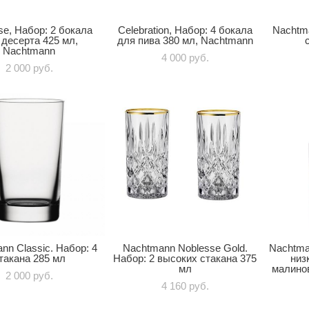
se, Набор: 2 бокала
Celebration, Набор: 4 бокала
Nachtma
 десерта 425 мл,
для пива 380 мл, Nachtmann
Nachtmann
4 000 pуб.
2 000 pуб.
nn Classic. Набор: 4
Nachtmann Noblesse Gold.
Nachtma
такана 285 мл
Набор: 2 высоких стакана 375
низ
мл
малинов
2 000 pуб.
4 160 pуб.