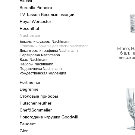
Bitossi
Bordallo Pinheiro
TV Tassen Веселые эмоции
Royal Worcester
Rosenthal
Nachtmann
Бокалы и фужеры Nachtmann
Стаканы и бокалы для виски Nachtmann
Ethno, Н
Декантеры и графины Nachtmann
6 шт. н
Сервировка Nachtmann
высоких
Вазы Nachtmann
Наборы Nachtmann
Подсвечники Nachtmann
Рождественская коллекция
Portmeirion
Degrenne
Столовые приборы
Hutschenreuther
Chef&Sommelier
Новогодние игрушки Goodwill
Peugeot
Gien