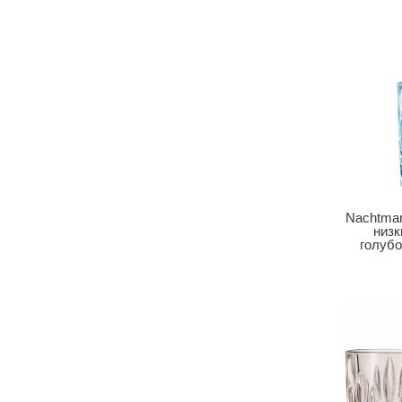
Nachtman
низк
голубо