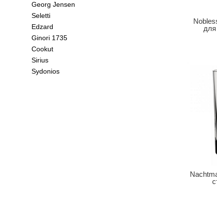
Georg Jensen
Seletti
Nobles
Edzard
для
Ginori 1735
Cookut
Sirius
Sydonios
Nachtma
с