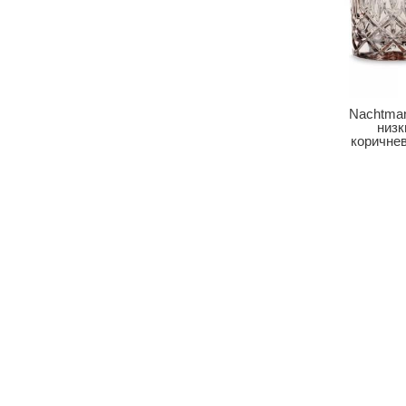
Nachtman
низк
коричне