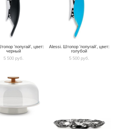
Штопор 'попугай', цвет:
Alessi. Штопор 'попугай', цвет:
черный
голубой
5 500 pуб.
5 500 pуб.