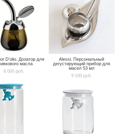
ior D'olio. Дозатор для
Alessi. Персональный
ивкового масла
дегустирующий прибор для
масел 53 мл
6 000 pуб.
9 100 pуб.