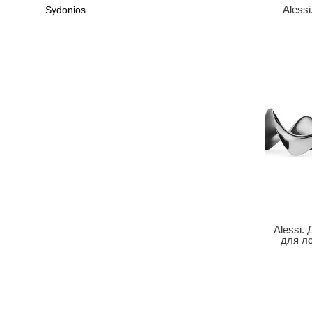
Aless
Sydonios
Alessi.
для ло