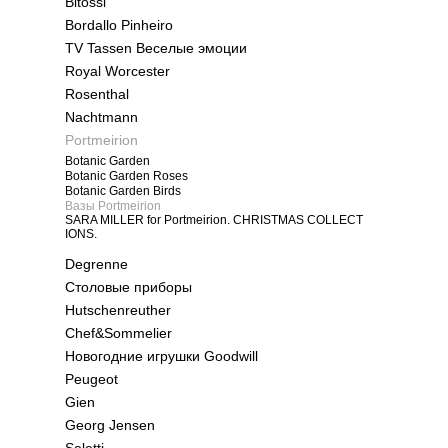
Bitossi
Bordallo Pinheiro
TV Tassen Веселые эмоции
Royal Worcester
Rosenthal
Nachtmann
Portmeirion
Botanic Garden
Botanic Garden Roses
Botanic Garden Birds
Вазы Portmeirion
SARA MILLER for Portmeirion. CHRISTMAS COLLECT
IONS.
Degrenne
Столовые приборы
Hutschenreuther
Chef&Sommelier
Новогодние игрушки Goodwill
Peugeot
Gien
Georg Jensen
Seletti