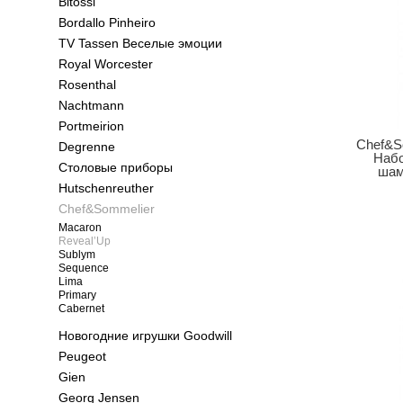
Bitossi
Bordallo Pinheiro
TV Tassen Веселые эмоции
Royal Worcester
Rosenthal
Nachtmann
Portmeirion
Chef&S
Degrenne
Набо
Столовые приборы
шам
Hutschenreuther
Chef&Sommelier
Macaron
Reveal’Up
Sublym
Sequence
Lima
Primary
Cabernet
Новогодние игрушки Goodwill
Peugeot
Gien
Georg Jensen