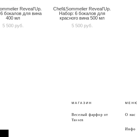
ommelier Reveal’Up.
Chef&Sommelier Reveal’Up.
 6 бокалов для вина
Набор: 6 бокалов для
400 мл
красного вина 500 мл
5 500 pуб.
5 500 pуб.
МАГАЗИН
МЕН
Веселый фарфор от
О нас
Tassen
Инфо