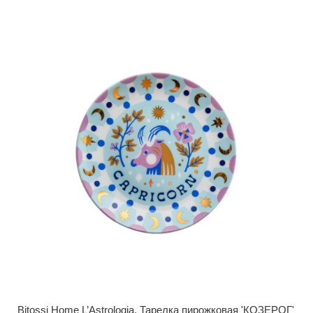
Bitossi Home L’Astrologia. Тарелка пирожковая 'КОЗЕРОГ'