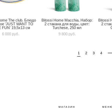
Home The club. Блюдо
Bitossi Home Macchia. Набор:
Bitossi
ное 'JUST WANT TO
2 стакана для воды, цвет:
2 стак
 FUN' 19,5x13 см
Turchese, 250 мл
6 000 pуб.
9 800 pуб.
1
2
3
4
МАГАЗИН
МЕН