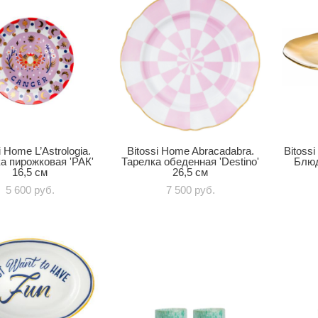
i Home L’Astrologia.
Bitossi Home Abracadabra.
Bitoss
а пирожковая 'РАК'
Тарелка обеденная 'Destino'
Блюд
16,5 см
26,5 см
5 600 pуб.
7 500 pуб.