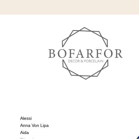
Alessi
Anna Von Lipa
Aida