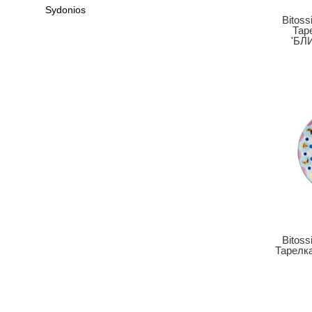
Sydonios
Bitoss
Тар
'БЛ
Bitoss
Тарелка